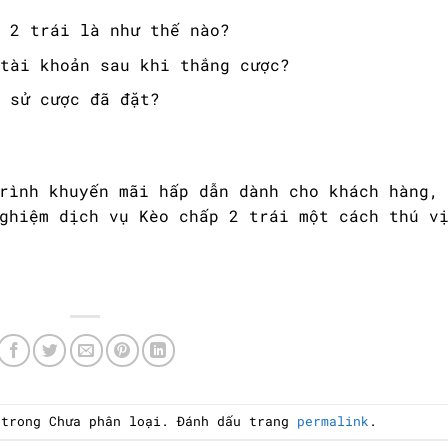
 2 trái là như thế nào?
tài khoản sau khi thắng cược?
 sử cược đã đặt?
rình khuyến mãi hấp dẫn dành cho khách hàng,
ghiệm dịch vụ Kèo chấp 2 trái một cách thú v
 trong Chưa phân loại. Đánh dấu trang
permalink
.