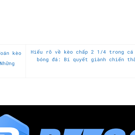
Hiểu rõ về kèo chấp 2 1/4 trong cá
oán kèo
bóng đá: Bí quyết giành chiến th
Những