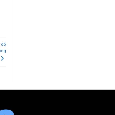
 độ
ắng