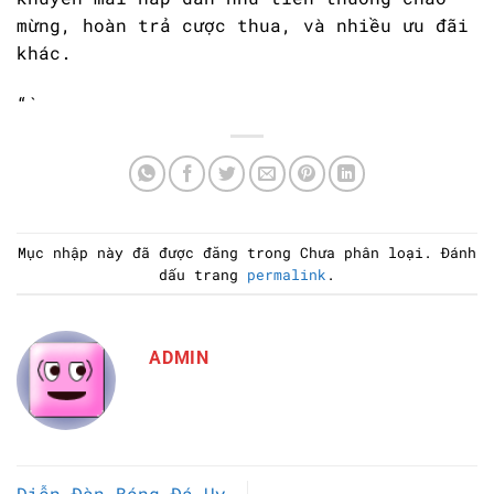
mừng, hoàn trả cược thua, và nhiều ưu đãi
khác.
“`
Mục nhập này đã được đăng trong Chưa phân loại. Đánh
dấu trang
permalink
.
ADMIN
Diễn Đàn Bóng Đá Uy