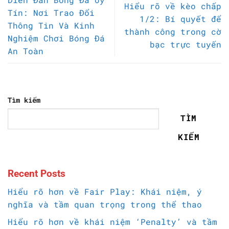
Hiểu rõ về kèo chấp
Tín: Nơi Trao Đổi
1/2: Bí quyết để
Thông Tin Và Kinh
thành công trong cờ
Nghiệm Chơi Bóng Đá
bạc trực tuyến
An Toàn
Tìm kiếm
TÌM
KIẾM
Recent Posts
Hiểu rõ hơn về Fair Play: Khái niệm, ý
nghĩa và tầm quan trọng trong thể thao
Hiểu rõ hơn về khái niệm ‘Penalty’ và tầm